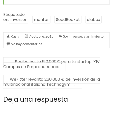
Etiquetado
en:
inversor
mentor
SeedRocket
ulabox
Kasia
7 octubre, 2015
Soy Inversor, y así Invierto
No hay comentarios
←
Recibe hasta 150.000€ para tu startup: XIV
Campus de Emprendedores
WeFitter levanta 260.000 € de inversión de la
multinacional italiana Technogym
→
Deja una respuesta