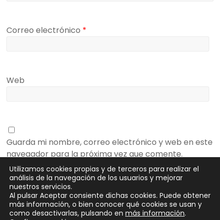
Correo electrónico
*
Web
Guarda mi nombre, correo electrónico y web en este
navegador para la próxima vez que comente.
Utilizamos cookies propias y de terceros para realizar el
análisis de la navegación de los usuarios y mejorar
nuestros servicios.
Al pulsar Aceptar consiente dichas cookies. Puede obtener
más información, o bien conocer qué cookies se usan y
como desactivarlas, pulsando en
más información
.