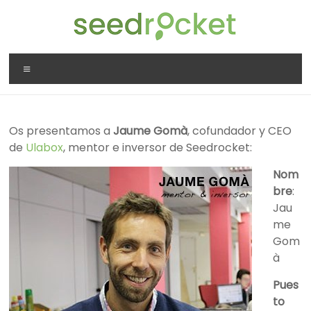
Saltar
al
contenido
SeedRocket
Menú
La
primera
aceleradora
Os presentamos a
Jaume Gomà
, cofundador y CEO
que
de
Ulabox
, mentor e inversor de Seedrocket:
nació
en
Nom
España
bre
:
para
Jau
startups
me
TIC
Gom
en
à
fase
inicial
Pues
to