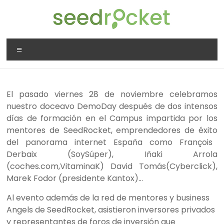
Saltar
al
contenido
SeedRocket
Menú
La
primera
aceleradora
El pasado viernes 28 de noviembre celebramos
que
nuestro doceavo DemoDay después de dos intensos
nació
días de formación en el Campus impartida por los
en
mentores de SeedRocket, emprendedores de éxito
España
del panorama internet España como François
para
Derbaix (SoySúper), Iñaki Arrola
startups
(coches.com,VitaminaK) David Tomás(Cyberclick)
,
TIC
Marek Fodor (presidente Kantox)…
en
fase
Al evento además de la red de mentores y business
inicial
Angels de SeedRocket, asistieron inversores privados
y representantes de foros de inversión que