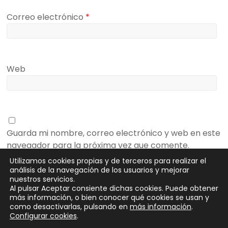
Correo electrónico
*
Web
Guarda mi nombre, correo electrónico y web en este
navegador para la próxima vez que comente.
Utilizamos cookies propias y de terceros para realizar el
análisis de la navegación de los usuarios y mejorar
nuestros servicios.
Al pulsar Aceptar consiente dichas cookies. Puede obtener
más información, o bien conocer qué cookies se usan y
como desactivarlas, pulsando en
más información
.
Configurar cookies
.
Copyright © 2026
SeedRocket
. Todos los derechos reservados.