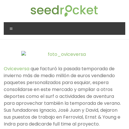
Saltar
al
contenido
SeedRocket
Menú
La
primera
aceleradora
que
nació
Oviceversa
que facturó la pasada temporada de
en
invierno más de medio millón de euros vendiendo
España
paquetes personalizados para esquiar, espera
para
consolidarse en este mercado y ampliar a otros
startups
deportes como el surf o actividades de aventura
TIC
para aprovechar también la temporada de verano.
en
Sus fundadores Ignacio, José Juan y David, dejaron
fase
sus puestos de trabajo en Ferrovial, Ernst & Young e
inicial
Indra para dedicarde full time al proyecto.