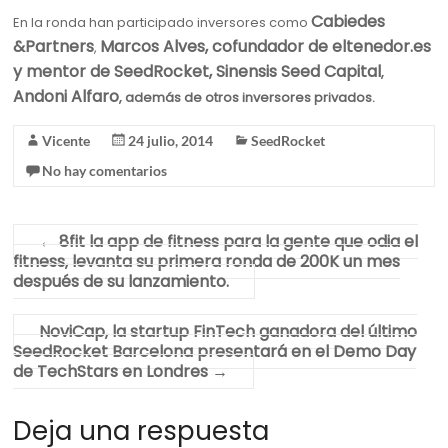
Cabiedes
En la ronda han participado inversores como
&Partners
Marcos Alves,
cofundador de eltenedor.es
,
y mentor de SeedRocket,
Sinensis Seed Capital
,
Andoni Alfaro
, además de otros inversores privados.
Vicente
24 julio, 2014
SeedRocket
No hay comentarios
←
8fit la app de fitness para la gente que odia el
fitness, levanta su primera ronda de 200K un mes
después de su lanzamiento.
NoviCap, la startup FinTech ganadora del último
SeedRocket Barcelona presentará en el Demo Day
de TechStars en Londres
→
Deja una respuesta