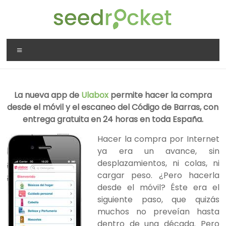
Saltar
al
contenido
SeedRocket
Menú
La
primera
aceleradora
La nueva app de
Ulabox
permite hacer la compra
que
desde el móvil y el escaneo del Código de Barras, con
nació
entrega gratuita en 24 horas en toda España.
en
España
Hacer la compra por Internet
para
ya era un avance, sin
startups
desplazamientos, ni colas, ni
TIC
cargar peso. ¿Pero hacerla
en
desde el móvil? Éste era el
fase
siguiente paso, que quizás
inicial
muchos no preveían hasta
dentro de una década. Pero