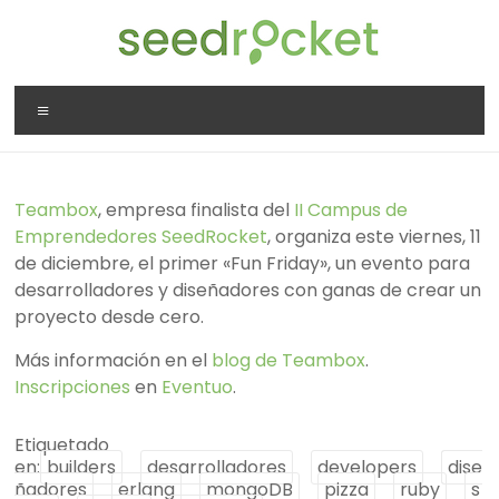
Saltar
al
contenido
SeedRocket
Menú
La
primera
aceleradora
Teambox
, empresa finalista del
II Campus de
que
Emprendedores SeedRocket
, organiza este viernes, 11
nació
de diciembre, el primer «Fun Friday», un evento para
en
desarrolladores y diseñadores con ganas de crear un
España
proyecto desde cero.
para
startups
Más información en el
blog de Teambox
.
TIC
Inscripciones
en
Eventuo
.
en
fase
Etiquetado
inicial
en:
builders
desarrolladores
developers
dise
ñadores
erlang
mongoDB
pizza
ruby
s