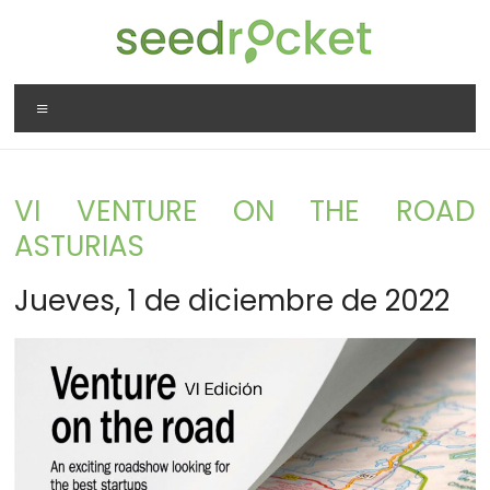
Saltar
al
contenido
SeedRocket
Menú
La
primera
aceleradora
VI VENTURE ON THE ROAD
que
nació
ASTURIAS
en
España
Jueves, 1 de diciembre de 2022
para
startups
TIC
en
fase
inicial