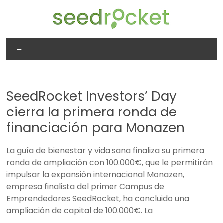
Saltar
al
contenido
SeedRocket
Menú
La
primera
aceleradora
SeedRocket Investors’ Day
que
nació
cierra la primera ronda de
en
financiación para Monazen
España
para
La guía de bienestar y vida sana finaliza su primera
startups
ronda de ampliación con 100.000€, que le permitirán
TIC
impulsar la expansión internacional Monazen,
en
empresa finalista del primer Campus de
fase
Emprendedores SeedRocket, ha concluido una
inicial
ampliación de capital de 100.000€. La