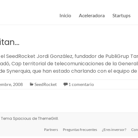
Inicio
Aceleradora
Startups
itan…
el SeedRocket Jordi González, fundador de PubliGrup T
vadó, Cap territorial de telecomunicaciones de la General
de Synerquia, que han estado charlando con el equipo de
iembre, 2008
SeedRocket
1 comentario
s. Tema
Spacious
de ThemeGrill.
Partners
Preguntas frecuentes
¿Eres inversor?
Con