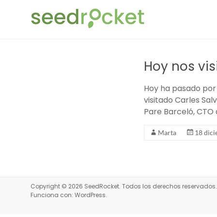
Saltar
SeedRocket
al
contenido
La
primera
aceleradora
Hoy nos vis
que
nació
Hoy ha pasado por 
en
visitado Carles Sal
España
Pare Barceló, CTO 
para
startups
Marta
18 dic
TIC
en
fase
inicial
Copyright © 2026
SeedRocket
. Todos los derechos reservado
Funciona con:
WordPress
.