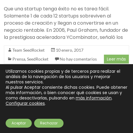
Que una startup tenga éxito no es tarea fácil.
Solamente 1 de cada 12 startups sobreviven al
proceso de creación y llegan a convertirse en un
negocio rentable. En 2006, Paul Graham, fundador de
la prestigiosa aceleradora YCombinator, señaló los
Team SeedRocket
10 enero, 2017
Leer más
Prensa
,
SeedRocket
No hay comentarios
Utilizamos cookies propias y de terceros para realizar el
análisis de la navegación de los usuarios y mejorar
nuestros servicios.
Al pulsar Aceptar consiente dichas cookies. Puede obtener
Copyright © 2026
SeedRocket
. Todos los derechos reservados.
más información, o bien conocer qué cookies se usan y
Tema
Spacious
de ThemeGrill. Funciona con:
WordPress
.
como desactivarlas, pulsando en
más información
.
Configurar cookies
.
Partners
Preguntas frecuentes
¿Eres inversor?
Contacto
Newsletter
Aviso legal
Privacidad
Cookies
Financiación
Aceptar
Rechazar