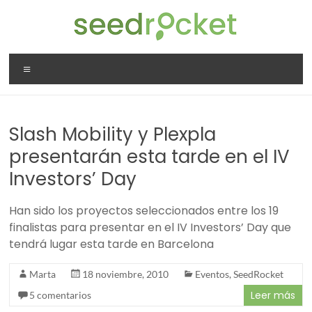
Saltar
al
contenido
SeedRocket
Menú
La
primera
aceleradora
Slash Mobility y Plexpla
que
nació
presentarán esta tarde en el IV
en
Investors’ Day
España
para
Han sido los proyectos seleccionados entre los 19
startups
finalistas para presentar en el IV Investors’ Day que
TIC
tendrá lugar esta tarde en Barcelona
en
fase
Marta
18 noviembre, 2010
Eventos
,
SeedRocket
inicial
Leer más
5 comentarios