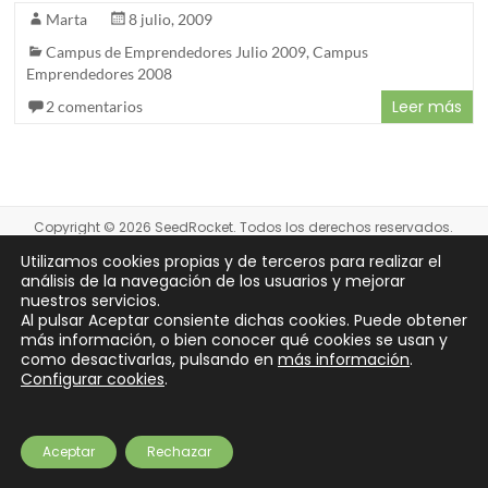
Marta
8 julio, 2009
Campus de Emprendedores Julio 2009
,
Campus
Emprendedores 2008
Leer más
2 comentarios
Copyright © 2026
SeedRocket
. Todos los derechos reservados.
Tema
Spacious
de ThemeGrill. Funciona con:
WordPress
.
Utilizamos cookies propias y de terceros para realizar el
Partners
Preguntas frecuentes
¿Eres inversor?
Contacto
Newsletter
análisis de la navegación de los usuarios y mejorar
Aviso legal
Privacidad
Cookies
Financiación
nuestros servicios.
Al pulsar Aceptar consiente dichas cookies. Puede obtener
más información, o bien conocer qué cookies se usan y
como desactivarlas, pulsando en
más información
.
Configurar cookies
.
Aceptar
Rechazar