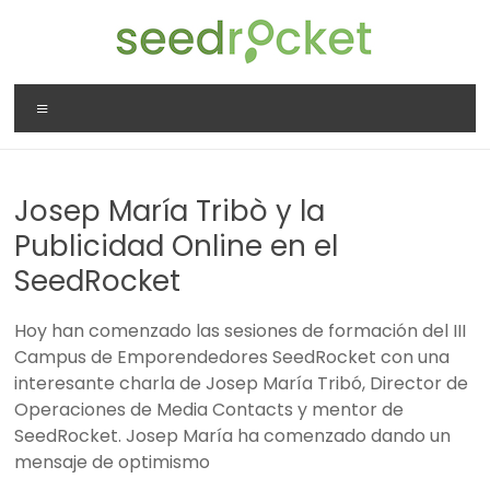
Saltar
al
contenido
SeedRocket
Menú
La
primera
aceleradora
Josep María Tribò y la
que
nació
Publicidad Online en el
en
SeedRocket
España
para
Hoy han comenzado las sesiones de formación del III
startups
Campus de Emporendedores SeedRocket con una
TIC
interesante charla de Josep María Tribó, Director de
en
Operaciones de Media Contacts y mentor de
fase
SeedRocket. Josep María ha comenzado dando un
inicial
mensaje de optimismo