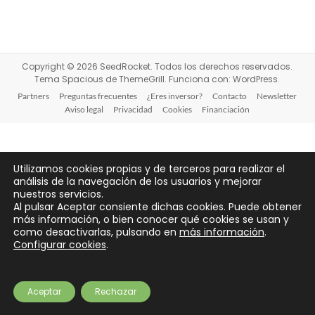
Copyright © 2026
SeedRocket
. Todos los derechos reservados.
Tema
Spacious
de ThemeGrill. Funciona con:
WordPress
.
Partners
Preguntas frecuentes
¿Eres inversor?
Contacto
Newsletter
Aviso legal
Privacidad
Cookies
Financiación
Utilizamos cookies propias y de terceros para realizar el
análisis de la navegación de los usuarios y mejorar
nuestros servicios.
Al pulsar Aceptar consiente dichas cookies. Puede obtener
más información, o bien conocer qué cookies se usan y
como desactivarlas, pulsando en
más información
.
Configurar cookies
.
Aceptar
Rechazar