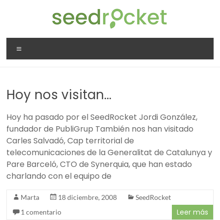
Saltar
al
contenido
SeedRocket
Menú
La
primera
aceleradora
Hoy nos visitan…
que
nació
Hoy ha pasado por el SeedRocket Jordi González,
en
fundador de PubliGrup También nos han visitado
España
Carles Salvadó, Cap territorial de
para
telecomunicaciones de la Generalitat de Catalunya y
startups
Pare Barceló, CTO de Synerquia, que han estado
TIC
charlando con el equipo de
en
fase
Marta
18 diciembre, 2008
SeedRocket
inicial
Leer más
1 comentario