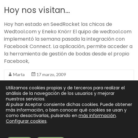
Hoy nos visitan…
Hoy han estado en SeedRocket los chicos de
Wedtool.com y Eneko Knörr El quipo de wedtool.com
implementó la semana pasada la integración con
Facebook Connect. La aplicación, permite acceder a
la herramienta de gestión de bodas desde el propio
Facebook,
Marta
17 marzo, 2009
Hoy nos visitan...
,
SeedRocket
No hay comentarios
Utilizamos cookies propias y de terceros para realizar el
Leer más
análisis de la navegación de los usuarios y mejorar
nuestros servicios.
Al pulsar Aceptar consiente dichas cookies. Puede obtener
más información, o bien conocer qué cookies se usan y
como desactivarlas, pulsando en
más información
.
Configurar cookies
.
Copyright © 2026
SeedRocket
. Todos los derechos reservados.
Tema
Spacious
de ThemeGrill. Funciona con:
WordPress
.