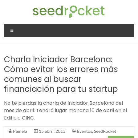
Saltar
al
contenido
SeedRocket
Menú
La
primera
aceleradora
Charla Iniciador Barcelona:
que
nació
Cómo evitar los errores más
en
comunes al buscar
España
financiación para tu startup
para
startups
No te pierdas la charla de Iniciador Barcelona del
TIC
mes de abril. Tendrá lugar mañana 16 de abril en el
en
Edificio CINC.
fase
inicial
Pamela
15 abril, 2013
Eventos
,
SeedRocket