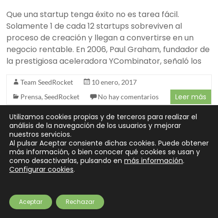
Que una startup tenga éxito no es tarea fácil.
Solamente 1 de cada 12 startups sobreviven al
proceso de creación y llegan a convertirse en un
negocio rentable. En 2006, Paul Graham, fundador de
la prestigiosa aceleradora YCombinator, señaló los
Team SeedRocket
10 enero, 2017
Leer más
Prensa
,
SeedRocket
No hay comentarios
Utilizamos cookies propias y de terceros para realizar el
análisis de la navegación de los usuarios y mejorar
nuestros servicios.
Al pulsar Aceptar consiente dichas cookies. Puede obtener
Copyright © 2026
SeedRocket
. Todos los derechos reservados.
más información, o bien conocer qué cookies se usan y
Tema
Spacious
de ThemeGrill. Funciona con:
WordPress
.
como desactivarlas, pulsando en
más información
.
Configurar cookies
.
Partners
Preguntas frecuentes
¿Eres inversor?
Contacto
Newsletter
Aviso legal
Privacidad
Cookies
Financiación
Aceptar
Rechazar