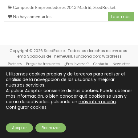
Campus de Emprendedores 2013 Madrid
,
SeedRocket
Leer más
No hay comentarios
Copyright © 2026
SeedRocket
. Todos los derechos reservados.
Tema
Spacious
de ThemeGrill. Funciona con:
WordPress
.
Partners
Preguntas frecuentes
¿Eres inversor?
Contacto
Newsletter
Aviso legal
Privacidad
Cookies
Financiación
Utilizamos cookies propias y de terceros para realizar el
análisis de la navegación de los usuarios y mejorar
nuestros servicios.
Al pulsar Aceptar consiente dichas cookies. Puede obtener
más información, o bien conocer qué cookies se usan y
como desactivarlas, pulsando en
más información
.
Configurar cookies
.
Aceptar
Rechazar