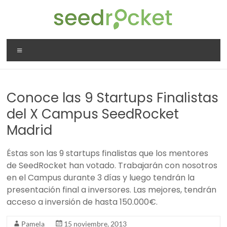
Saltar
al
contenido
SeedRocket
Menú
La
primera
aceleradora
Conoce las 9 Startups Finalistas
que
nació
del X Campus SeedRocket
en
Madrid
España
para
Éstas son las 9 startups finalistas que los mentores
startups
de SeedRocket han votado. Trabajarán con nosotros
TIC
en el Campus durante 3 días y luego tendrán la
en
presentación final a inversores. Las mejores, tendrán
fase
acceso a inversión de hasta 150.000€.
inicial
Pamela
15 noviembre, 2013