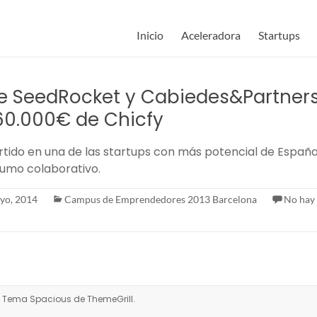
Inicio
Aceleradora
Startups
e SeedRocket y Cabiedes&Partners 
60.000€ de Chicfy
rtido en una de las startups con más potencial de España
umo colaborativo.
yo, 2014
Campus de Emprendedores 2013 Barcelona
No hay
s. Tema
Spacious
de ThemeGrill.