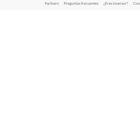
Partners
Preguntas frecuentes
¿Eres inversor?
Con