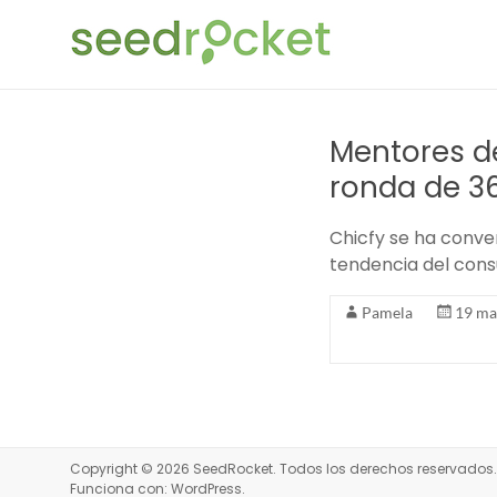
Saltar
SeedRocket
al
contenido
La
primera
aceleradora
Mentores d
que
ronda de 3
nació
en
Chicfy se ha conve
España
tendencia del cons
para
startups
Pamela
19 ma
TIC
en
fase
inicial
Copyright © 2026
SeedRocket
. Todos los derechos reservado
Funciona con:
WordPress
.