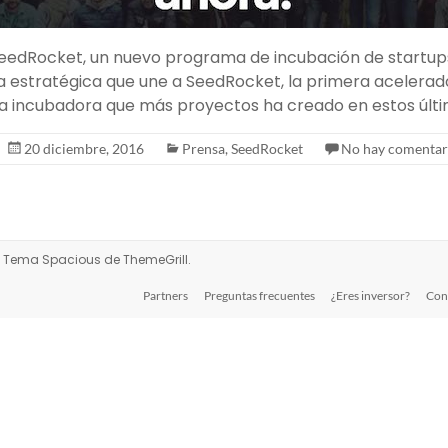
edRocket, un nuevo programa de incubación de startups
za estratégica que une a SeedRocket, la primera acelerado
a incubadora que más proyectos ha creado en estos últ
20 diciembre, 2016
Prensa
,
SeedRocket
No hay comentar
s. Tema
Spacious
de ThemeGrill.
Partners
Preguntas frecuentes
¿Eres inversor?
Con