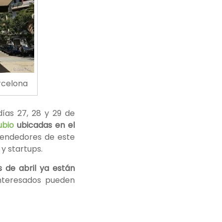
rcelona
días 27, 28 y 29 de
ubio
ubicadas en el
rendedores de este
y startups.
s de abril ya están
nteresados pueden