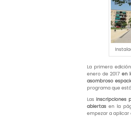
Instal
La primera edició
enero de 2017
en l
asombroso espaci
programa que están
Las
inscripciones 
abiertas
en la pá
empezar a aplicar