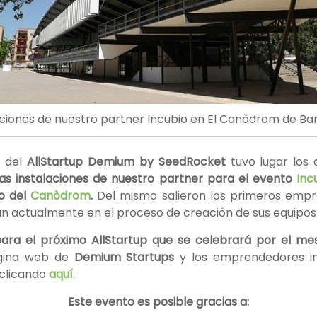
aciones de nuestro partner Incubio en El Canòdrom de Ba
n del
AllStartup Demium by SeedRocket
tuvo lugar los 
as instalaciones de nuestro partner para el evento
Inc
o del
Canòdrom
.
Del mismo salieron los primeros emp
 actualmente en el proceso de creación de sus equipos 
para el próximo AllStartup que se celebrará por el me
gina web de
Demium Startups
y los emprendedores i
 clicando
aquí
.
Este evento es posible gracias a: