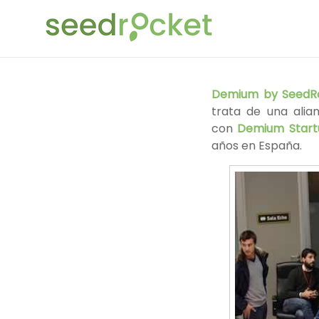
Saltar
SeedRocket
al
contenido
La
primera
aceleradora
Demium by SeedR
que
trata de una alia
nació
con
Demium Start
en
años en España.
España
para
startups
TIC
en
fase
inicial