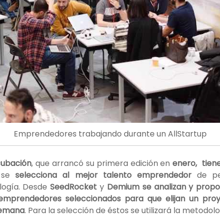
Emprendedores trabajando durante un AllStartup
cubación
, que arrancó su primera edición en
enero, tien
o se
selecciona al mejor talento emprendedor
de per
logía. Desde
SeedRocket
y
Demium se analizan y prop
emprendedores seleccionados para que elijan un proy
semana
. Para la selección de éstos se utilizará la metodo