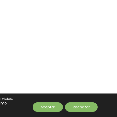
rvicios.
como
Aceptar
Rechazar
tacto
Newsletter
Aviso legal
Privacidad
Cookies
Financiación