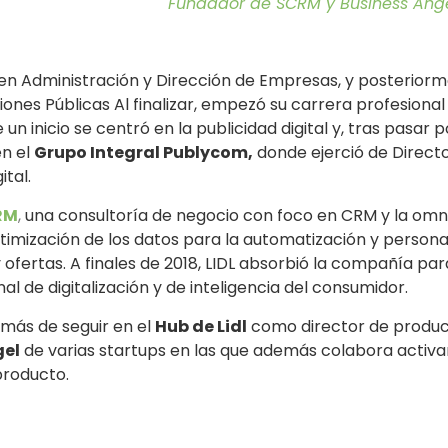
Fundador de SCRM y Business Ange
do en Administración y Dirección de Empresas, y posterior
ciones Públicas Al finalizar, empezó su carrera profesiona
 un inicio se centró en la publicidad digital y, tras pasar p
en el
Grupo Integral Publycom,
donde ejerció de Directo
tal.
RM
,
una consultoría de negocio con foco en CRM y la omn
timización de los datos para la automatización y persona
ofertas. A finales de 2018, LIDL absorbió la compañía par
al de digitalización y de inteligencia del consumidor.
más de seguir en el
Hub de Lidl
como director de product
gel
de varias startups en las que además colabora activa
producto.