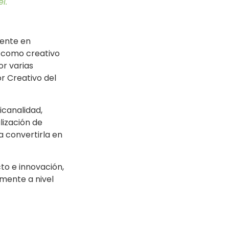
l.
mente en
l como creativo
or varias
r Creativo del
icanalidad,
lización de
a convertirla en
o e innovación,
mente a nivel