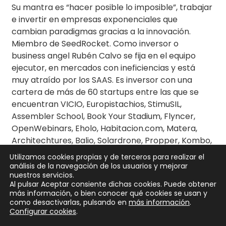
Su mantra es “hacer posible lo imposible”, trabajar
e invertir en empresas exponenciales que
cambian paradigmas gracias a la innovación.
Miembro de SeedRocket. Como inversor o
business angel Rubén Calvo se fija en el equipo
ejecutor, en mercados con ineficiencias y está
muy atraído por los SAAS. Es inversor con una
cartera de más de 60 startups entre las que se
encuentran VICIO, Europistachios, StimuSIL,
Assembler School, Book Your Stadium, Flyncer,
OpenWebinars, Eholo, Habitacion.com, Matera,
Architechtures, Balio, Solardrone, Propper, Kombo,
Manax, MASLEADS, Nteaser, Descorchify, Enso
Utilizamos cookies propias y de terceros para realizar el
entre otras.
análisis de la navegación de los usuarios y mejorar
nuestros servicios.
Al pulsar Aceptar consiente dichas cookies. Puede obtener
más información, o bien conocer qué cookies se usan y
como desactivarlas, pulsando en
más información
.
Configurar cookies
.
Copyright © 2026
SeedRocket
. Todos los derechos reservados.