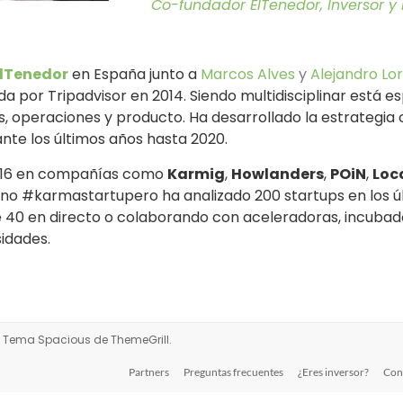
Co-fundador ElTenedor, Inversor y
lTenedor
en España junto a
Marcos Alves
y
Alejandro Lo
 por Tripadvisor en 2014. Siendo multidisciplinar está es
s, operaciones y producto. Ha desarrollado la estrategia
ante los últimos años hasta 2020.
2016 en compañías como
Karmig
,
Howlanders
,
POiN
,
Loc
no #karmastartupero ha analizado 200 startups en los ú
 40 en directo o colaborando con aceleradoras, incubad
sidades.
s. Tema
Spacious
de ThemeGrill.
Partners
Preguntas frecuentes
¿Eres inversor?
Con