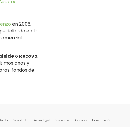
 Mentor
renzo
en 2006,
pecializado en la
 comercial
alside
o
Recovo
.
ltimos años y
oras, fondos de
tacto
Newsletter
Aviso legal
Privacidad
Cookies
Financiación