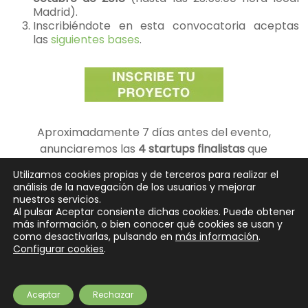
Madrid).
Inscribiéndote en esta convocatoria aceptas
las
siguientes bases
.
Aproximadamente 7 días antes del evento,
anunciaremos las
4 startups finalistas
que
presentarán.
Utilizamos cookies propias y de terceros para realizar el
análisis de la navegación de los usuarios y mejorar
¡Suerte!
nuestros servicios.
Al pulsar Aceptar consiente dichas cookies. Puede obtener
más información, o bien conocer qué cookies se usan y
como desactivarlas, pulsando en
más información
.
Configurar cookies
.
Copyright © 2026
SeedRocket
. Todos los derechos reservados.
Tema
Spacious
de ThemeGrill. Funciona con:
WordPress
.
Partners
Preguntas frecuentes
¿Eres inversor?
Contacto
Newsletter
Aceptar
Rechazar
Aviso legal
Privacidad
Cookies
Financiación