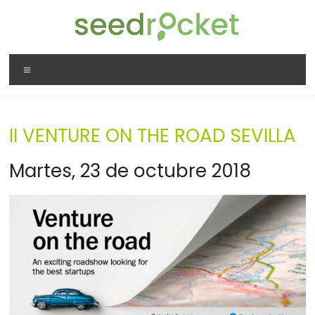
Saltar
al
contenido
SeedRocket
Menú
La
primera
aceleradora
II VENTURE ON THE ROAD SEVILLA
que
nació
Martes, 23 de octubre 2018
en
España
para
startups
TIC
en
fase
inicial