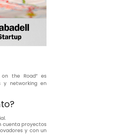
e on the Road” es
s y networking en
nto?
al.
n cuenta proyectos
novadores y con un