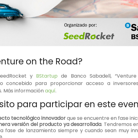
nture on the Road?
SeedRocket y
BStartup
de Banco Sabadell, “Ventur
o concebido para proporcionar acceso a inversore
s. Más información
aquí
.
ito para participar en este eve
ecto tecnológico innovador
que se encuentre en fase inici
mera versión del producto ya desarrollada
. Tendremos e
la fase de lanzamiento siempre y cuando sean muy in
e.