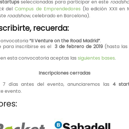
 startups
seleccionadas para participar en este
roadsh
ck
del
Campus de Emprendedores
(la edición XXII en M
ste
roadshow
, celebrado en Barcelona).
scribirte, recuerda:
convocatoria
“II Venture on the Road Madrid”
.
e para inscribirse es el
3 de febrero de 2019
(hasta las
 en esta convocatoria aceptas las
siguientes bases
.
Inscripciones cerradas
 7 días antes del evento, anunciaremos las
4 start
e evento.
res: