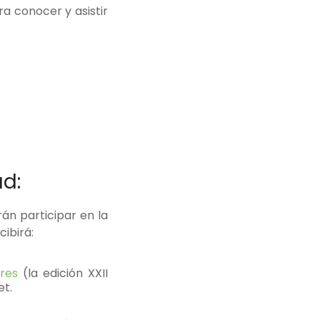
a conocer y asistir
ad:
án participar en la
cibirá:
res
(la edición XXII
et.