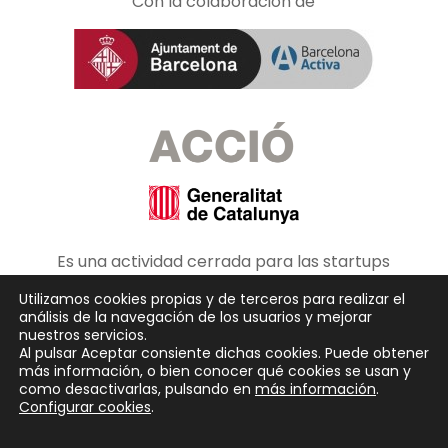
Con la colaboración de
Es una actividad cerrada para las startups
de SeedRocket.
Utilizamos cookies propias y de terceros para realizar el
análisis de la navegación de los usuarios y mejorar
nuestros servicios.
Al pulsar Aceptar consiente dichas cookies. Puede obtener
más información, o bien conocer qué cookies se usan y
como desactivarlas, pulsando en
más información
.
Configurar cookies
.
Copyright © 2026
SeedRocket
. Todos los derechos reservados.
Tema
Spacious
de ThemeGrill. Funciona con:
WordPress
.