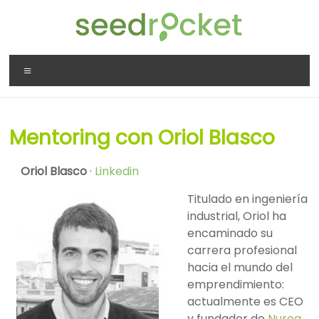
Saltar
al
contenido
SeedRocket
Menú
La
primera
aceleradora
Mentoring con Oriol Blasco
que
nació
Oriol Blasco
·
Linkedin
en
España
Titulado en ingeniería
para
industrial, Oriol ha
startups
encaminado su
TIC
carrera profesional
en
hacia el mundo del
fase
emprendimiento:
inicial
actualmente es CEO
y fundador de
Nuroa