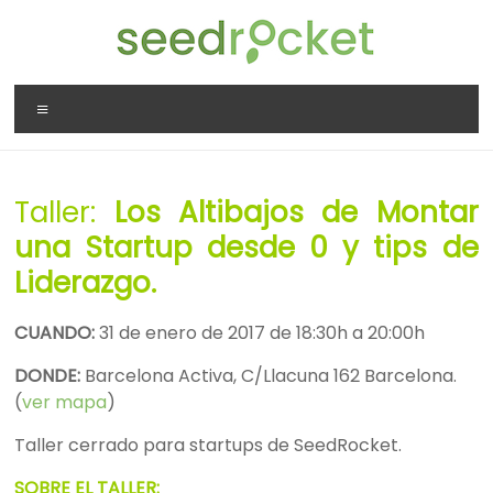
Saltar
al
contenido
SeedRocket
Menú
La
primera
aceleradora
Taller:
Los Altibajos de Montar
que
nació
una Startup desde 0 y tips de
en
Liderazgo.
España
para
CUANDO:
31 de enero de 2017 de 18:30h a 20:00h
startups
TIC
DONDE:
Barcelona Activa, C/Llacuna 162 Barcelona.
en
(
ver mapa
)
fase
Taller cerrado para startups de SeedRocket.
inicial
SOBRE EL TALLER: