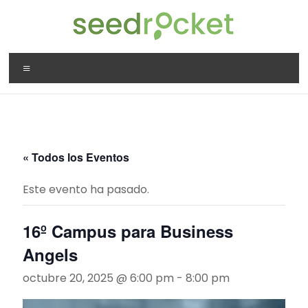
Saltar
al
contenido
SeedRocket
Menú
La
primera
aceleradora
que
nació
« Todos los Eventos
en
España
Este evento ha pasado.
para
startups
16º Campus para Business
TIC
en
Angels
fase
octubre 20, 2025 @ 6:00 pm
-
8:00 pm
inicial