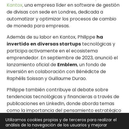
Kantox
,
una empresa líder en software de gestión
de divisas con sede en Londres, dedicada a
automatizar y optimizar los procesos de cambio
de moneda para empresas.
​
Además de su labor en Kantox, Philippe
ha
invertido en diversas startups
tecnológicas y
participa activamente en el ecosistema
emprendedor.
En septiembre de 2023, anunció el
lanzamiento oficial de
Emblem
, un fondo de
inversión en colaboración con Bénédicte de
Raphélis Soissan y Guillaume Durao.
​
Philippe también contribuye al debate sobre
tendencias tecnológicas y financieras a través de
publicaciones en LinkedIn, donde aborda temas
como la importancia del pensamiento estratégico
en startups y reflexiones sobre financiamiento y
Utilizamos cookies propias y de terceros para realizar el
salidas empresariales.
análisis de la navegación de los usuarios y mejorar