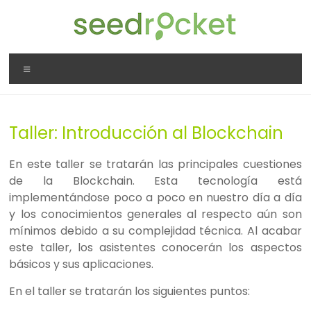
Saltar
al
contenido
SeedRocket
Menú
La
primera
aceleradora
Taller: Introducción al Blockchain
que
nació
En este taller se tratarán las principales cuestiones
en
de la Blockchain. Esta tecnología está
España
implementándose poco a poco en nuestro día a día
para
y los conocimientos generales al respecto aún son
startups
mínimos debido a su complejidad técnica. Al acabar
TIC
este taller, los asistentes conocerán los aspectos
en
básicos y sus aplicaciones.
fase
inicial
En el taller se tratarán los siguientes puntos: