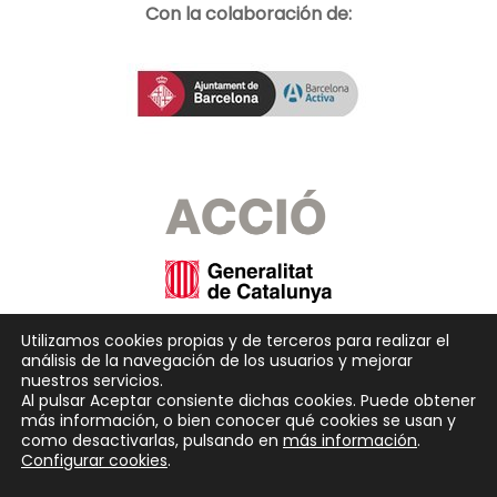
Con la colaboración de:
Utilizamos cookies propias y de terceros para realizar el
análisis de la navegación de los usuarios y mejorar
nuestros servicios.
Al pulsar Aceptar consiente dichas cookies. Puede obtener
más información, o bien conocer qué cookies se usan y
como desactivarlas, pulsando en
más información
.
Configurar cookies
.
Copyright © 2026
SeedRocket
. Todos los derechos reservados.