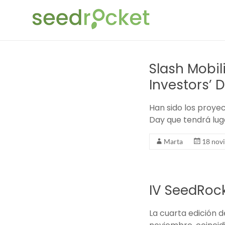
Saltar
SeedRocket
al
contenido
La
primera
aceleradora
Slash Mobil
que
Investors’ 
nació
en
Han sido los proyec
España
Day que tendrá lug
para
startups
Marta
18 nov
TIC
en
fase
inicial
IV SeedRock
La cuarta edición 