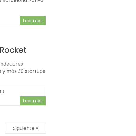
s Barcelona Activa
Leer más
dRocket
endedores
 y más 30 startups
10
Leer más
Siguiente »