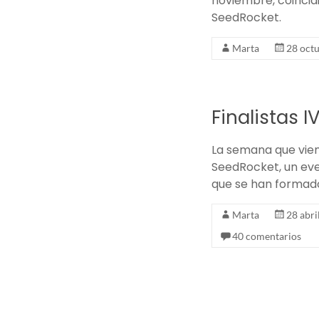
noviembre, coincid
SeedRocket.
Marta
28 oct
Finalistas
La semana que vie
SeedRocket, un ev
que se han formad
Marta
28 abri
40 comentarios